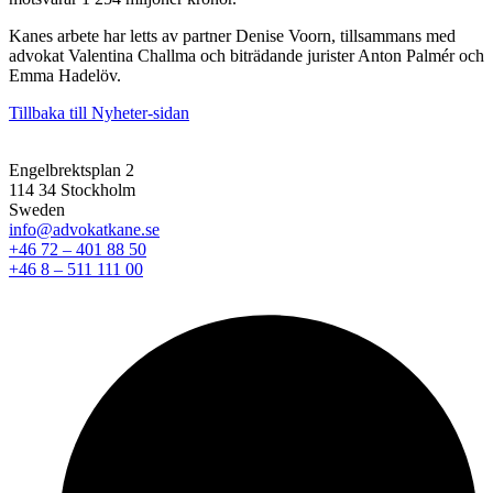
Kanes arbete har letts av partner Denise Voorn, tillsammans med
advokat Valentina Challma och biträdande jurister Anton Palmér och
Emma Hadelöv.
Tillbaka till Nyheter-sidan
Engelbrektsplan 2
114 34 Stockholm
Sweden
info@advokatkane.se
+46 72 – 401 88 50
+46 8 – 511 111 00