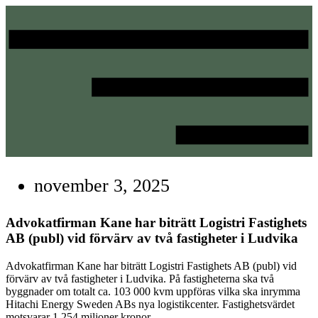
Hoppa
till
innehåll
november 3, 2025
Advokatfirman Kane har biträtt Logistri Fastighets
AB (publ) vid förvärv av två fastigheter i Ludvika
Advokatfirman Kane har biträtt Logistri Fastighets AB (publ) vid
förvärv av två fastigheter i Ludvika. På fastigheterna ska två
byggnader om totalt ca. 103 000 kvm uppföras vilka ska inrymma
Hitachi Energy Sweden ABs nya logistikcenter. Fastighetsvärdet
motsvarar 1 254 miljoner kronor.