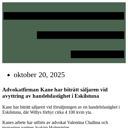
Hoppa
till
innehåll
oktober 20, 2025
Advokatfirman Kane har biträtt säljaren vid
avyttring av handelsfastighet i Eskilstuna
Kane har biträtt säljaren vid försäljningen av en handelsfastighet i
Eskilstuna, där Willys förhyr cirka 4 100 kvm yta.
Kanes arbete har utförts av advokat Valentina Challma och
managing partner Joakim Holmström.